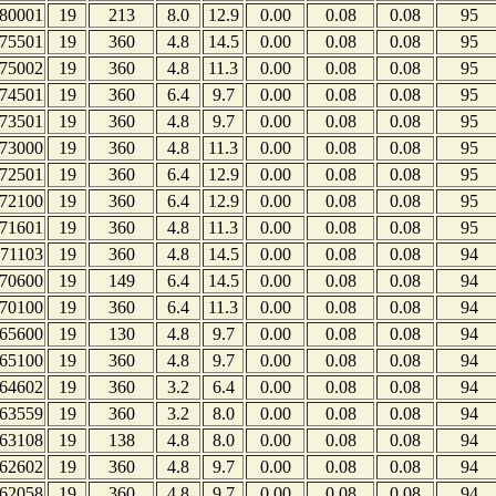
80001
19
213
8.0
12.9
0.00
0.08
0.08
95
75501
19
360
4.8
14.5
0.00
0.08
0.08
95
75002
19
360
4.8
11.3
0.00
0.08
0.08
95
74501
19
360
6.4
9.7
0.00
0.08
0.08
95
73501
19
360
4.8
9.7
0.00
0.08
0.08
95
73000
19
360
4.8
11.3
0.00
0.08
0.08
95
72501
19
360
6.4
12.9
0.00
0.08
0.08
95
72100
19
360
6.4
12.9
0.00
0.08
0.08
95
71601
19
360
4.8
11.3
0.00
0.08
0.08
95
71103
19
360
4.8
14.5
0.00
0.08
0.08
94
70600
19
149
6.4
14.5
0.00
0.08
0.08
94
70100
19
360
6.4
11.3
0.00
0.08
0.08
94
65600
19
130
4.8
9.7
0.00
0.08
0.08
94
65100
19
360
4.8
9.7
0.00
0.08
0.08
94
64602
19
360
3.2
6.4
0.00
0.08
0.08
94
63559
19
360
3.2
8.0
0.00
0.08
0.08
94
63108
19
138
4.8
8.0
0.00
0.08
0.08
94
62602
19
360
4.8
9.7
0.00
0.08
0.08
94
62058
19
360
4.8
9.7
0.00
0.08
0.08
94