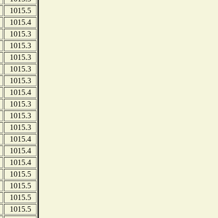
1015.5
1015.4
1015.3
1015.3
1015.3
1015.3
1015.3
1015.4
1015.3
1015.3
1015.3
1015.4
1015.4
1015.4
1015.5
1015.5
1015.5
1015.5