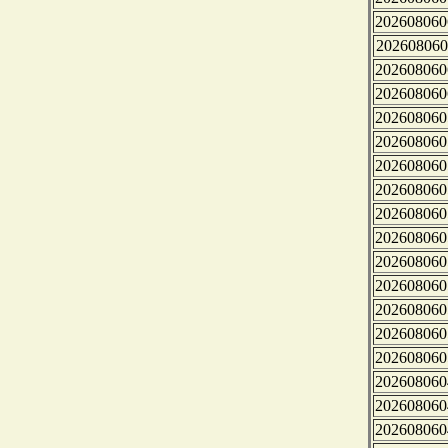
202608060
202608060
202608060
202608060
202608060
202608060
202608060
202608060
202608060
202608060
202608060
202608060
202608060
202608060
202608060
202608060
202608060
202608060