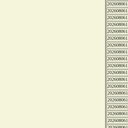
202608061
202608061
202608061
202608061
202608061
202608061
202608061
202608061
202608061
202608061
202608061
202608061
202608061
202608061
202608061
202608061
202608061
202608061
202608061