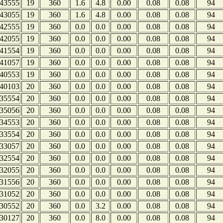
43555
19
360
1.6
4.8
0.00
0.08
0.08
94
43055
19
360
1.6
4.8
0.00
0.08
0.08
94
42555
19
360
0.0
0.0
0.00
0.08
0.08
94
42055
19
360
0.0
0.0
0.00
0.08
0.08
94
41554
19
360
0.0
0.0
0.00
0.08
0.08
94
41057
19
360
0.0
0.0
0.00
0.08
0.08
94
40553
19
360
0.0
0.0
0.00
0.08
0.08
94
40103
20
360
0.0
0.0
0.00
0.08
0.08
94
35554
20
360
0.0
0.0
0.00
0.08
0.08
94
35056
20
360
0.0
0.0
0.00
0.08
0.08
94
34553
20
360
0.0
0.0
0.00
0.08
0.08
94
33554
20
360
0.0
0.0
0.00
0.08
0.08
94
33057
20
360
0.0
0.0
0.00
0.08
0.08
94
32554
20
360
0.0
0.0
0.00
0.08
0.08
94
32055
20
360
0.0
0.0
0.00
0.08
0.08
94
31556
20
360
0.0
0.0
0.00
0.08
0.08
94
31052
20
360
0.0
0.0
0.00
0.08
0.08
94
30552
20
360
0.0
3.2
0.00
0.08
0.08
94
30127
20
360
0.0
8.0
0.00
0.08
0.08
94