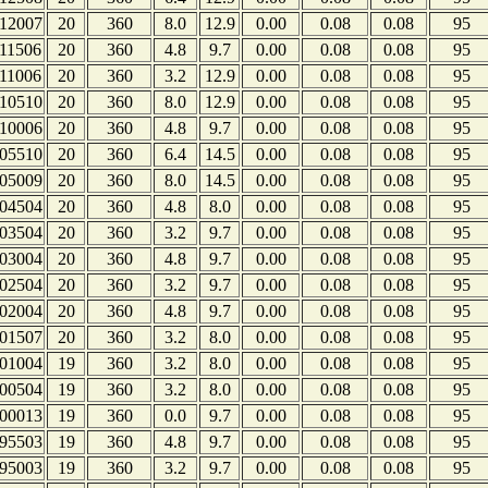
12007
20
360
8.0
12.9
0.00
0.08
0.08
95
11506
20
360
4.8
9.7
0.00
0.08
0.08
95
11006
20
360
3.2
12.9
0.00
0.08
0.08
95
10510
20
360
8.0
12.9
0.00
0.08
0.08
95
10006
20
360
4.8
9.7
0.00
0.08
0.08
95
05510
20
360
6.4
14.5
0.00
0.08
0.08
95
05009
20
360
8.0
14.5
0.00
0.08
0.08
95
04504
20
360
4.8
8.0
0.00
0.08
0.08
95
03504
20
360
3.2
9.7
0.00
0.08
0.08
95
03004
20
360
4.8
9.7
0.00
0.08
0.08
95
02504
20
360
3.2
9.7
0.00
0.08
0.08
95
02004
20
360
4.8
9.7
0.00
0.08
0.08
95
01507
20
360
3.2
8.0
0.00
0.08
0.08
95
01004
19
360
3.2
8.0
0.00
0.08
0.08
95
00504
19
360
3.2
8.0
0.00
0.08
0.08
95
00013
19
360
0.0
9.7
0.00
0.08
0.08
95
95503
19
360
4.8
9.7
0.00
0.08
0.08
95
95003
19
360
3.2
9.7
0.00
0.08
0.08
95