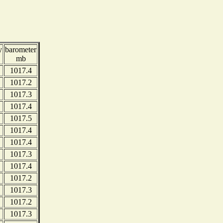
y
barometer
mb
1017.4
1017.2
1017.3
1017.4
1017.5
1017.4
1017.4
1017.3
1017.4
1017.2
1017.3
1017.2
1017.3