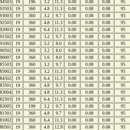
94503
19
196
3.2
11.3
0.00
0.08
0.08
95
93503
19
360
4.8
11.3
0.00
0.08
0.08
95
93003
19
360
3.2
9.7
0.00
0.08
0.08
95
92503
19
360
4.8
11.3
0.00
0.08
0.08
95
92003
19
360
6.4
11.3
0.00
0.08
0.08
95
91502
19
360
3.2
9.7
0.00
0.08
0.08
95
91002
19
360
3.2
8.0
0.00
0.08
0.08
95
90502
19
360
3.2
8.0
0.00
0.08
0.08
95
90007
19
360
1.6
8.0
0.00
0.08
0.08
95
85503
19
360
3.2
9.7
0.00
0.08
0.08
95
85002
19
360
3.2
11.3
0.00
0.08
0.08
95
84502
19
360
6.4
11.3
0.00
0.08
0.08
95
83501
19
360
4.8
9.7
0.00
0.08
0.08
95
83004
19
360
4.8
11.3
0.00
0.08
0.08
95
82503
19
360
6.4
11.3
0.00
0.08
0.08
95
82005
19
199
3.2
9.7
0.00
0.08
0.08
95
81501
19
360
4.8
9.7
0.00
0.08
0.08
95
81002
19
360
6.4
11.3
0.00
0.08
0.08
95
80501
19
360
4.8
12.9
0.00
0.08
0.08
95