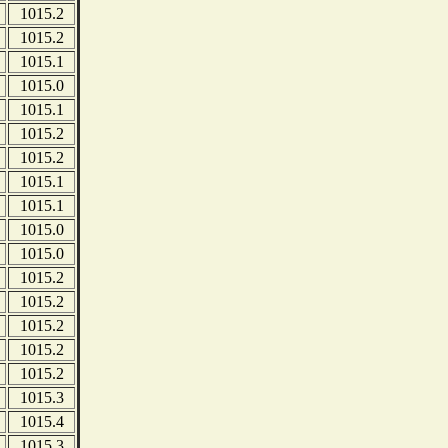
1015.2
1015.2
1015.1
1015.0
1015.1
1015.2
1015.2
1015.1
1015.1
1015.0
1015.0
1015.2
1015.2
1015.2
1015.2
1015.2
1015.3
1015.4
1015.3