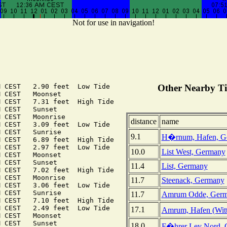
Not for use in navigation!
 CEST   2.90 feet  Low Tide

Other Nearby Ti
 CEST   Moonset

 CEST   7.31 feet  High Tide

 CEST   Sunset

 CEST   Moonrise

distance
name
 CEST   3.09 feet  Low Tide

 CEST   Sunrise

9.1
H�rnum, Hafen, G
 CEST   6.89 feet  High Tide

 CEST   2.97 feet  Low Tide

10.0
List West, Germany
 CEST   Moonset

 CEST   Sunset

11.4
List, Germany
 CEST   7.02 feet  High Tide

 CEST   Moonrise

11.7
Steenack, Germany
 CEST   3.06 feet  Low Tide

 CEST   Sunrise

11.7
Amrum Odde, Ger
 CEST   7.10 feet  High Tide

 CEST   2.49 feet  Low Tide

17.1
Amrum, Hafen (Wit
 CEST   Moonset

 CEST   Sunset

18.0
F�hrer Ley Nord,