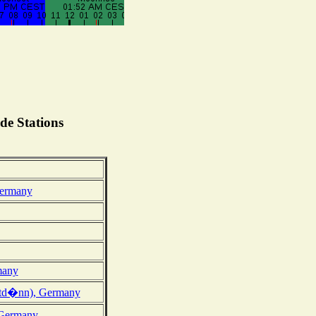
de Stations
ermany
many
td�nn), Germany
 Germany